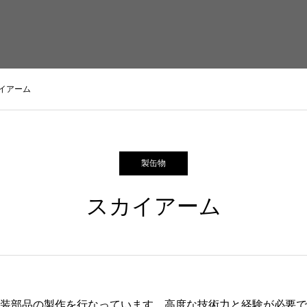
HOME
会社情報
イアーム
製缶物
スカイアーム
装部品の製作を行なっています。高度な技術力と経験が必要で