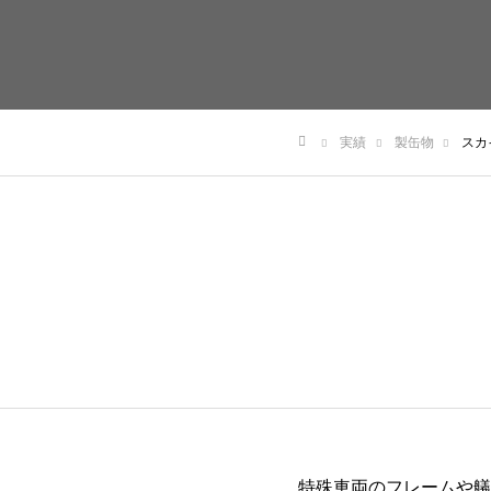
実績
製缶物
スカ
ホーム
特殊車両のフレームや艤